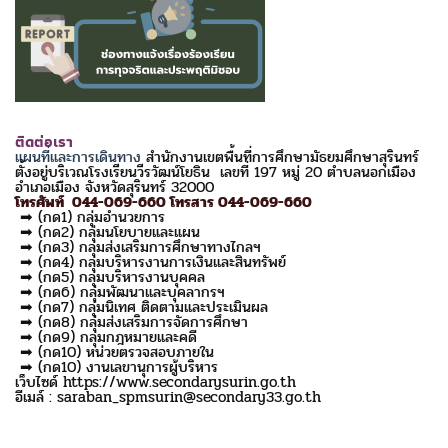
ติดต่อเรา
แผนที่และการเดินทาง
สำนักงานเขตพื้นที่การศึกษามัธยมศึกษาสุรินทร์
ตั้งอยู่บริเวณโรงเรียนวีรวัฒน์โยธิน เลขที่ 197 หมู่ 20 ตำบลนอกเมือง
อำเภอเมือง จังหวัดสุรินทร์ 32000
โทรศัพท์ 044-069-660 โทรสาร 044-069-660
➡ (กด1) กลุ่มอำนวยการ
➡ (กด2) กลุ่มนโยบายและแผน
➡ (กด3) กลุ่มส่งเสริมการศึกษาทางไกลฯ
➡ (กด4) กลุ่มบริหารงานการเงินและสินทรัพย์
➡ (กด5) กลุ่มบริหารงานบุคคล
➡ (กด6) กลุ่มพัฒนาและบุคลากรฯ
➡ (กด7) กลุ่มนิเทศ ติดตามและประเมินผล
➡ (กด8) กลุ่มส่งเสริมการจัดการศึกษา
➡ (กด9) กลุ่มกฎหมายและคดี
➡ (กด10) หน่วยตรวจสอบภายใน
➡ (กด10) งานเลขานุการผู้บริหาร
เว็บไซด์ https://www.secondarysurin.go.th
อีเมล์ : saraban_spmsurin@secondary33.go.th