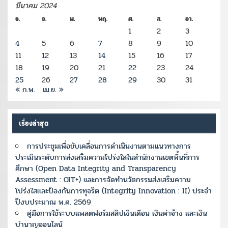
มีนาคม 2024
จ.
อ.
พ.
พฤ.
ศ.
ส.
อา.
1
2
3
4
5
6
7
8
9
10
11
12
13
14
15
16
17
18
19
20
21
22
23
24
25
26
27
28
29
30
31
« ก.พ.
เม.ย. »
เรื่องล่าสุด
การประชุมเพื่อขับเคลื่อนการดำเนินงานตามแนวทางการ
ประเมินระดับการส่งเสริมความโปร่งใสในสำนักงานเขตพื้นที่การ
ศึกษา (Open Data Integrity and Transparency
Assessment : OIT+) และการจัดทำนวัตกรรมส่งเสริมความ
โปร่งใสและป้องกันการทุจริต (Integrity Innovation : II) ประจำ
ปีงบประมาณ พ.ศ. 2569
คู่มือการใช้ระบบแพลตฟอร์มสลิปเงินเดือน เงินค่าจ้าง และเงิน
บำนาญออนไลน์