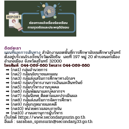
ติดต่อเรา
แผนที่และการเดินทาง
สำนักงานเขตพื้นที่การศึกษามัธยมศึกษาสุรินทร์
ตั้งอยู่บริเวณโรงเรียนวีรวัฒน์โยธิน เลขที่ 197 หมู่ 20 ตำบลนอกเมือง
อำเภอเมือง จังหวัดสุรินทร์ 32000
โทรศัพท์ 044-069-660 โทรสาร 044-069-660
➡ (กด1) กลุ่มอำนวยการ
➡ (กด2) กลุ่มนโยบายและแผน
➡ (กด3) กลุ่มส่งเสริมการศึกษาทางไกลฯ
➡ (กด4) กลุ่มบริหารงานการเงินและสินทรัพย์
➡ (กด5) กลุ่มบริหารงานบุคคล
➡ (กด6) กลุ่มพัฒนาและบุคลากรฯ
➡ (กด7) กลุ่มนิเทศ ติดตามและประเมินผล
➡ (กด8) กลุ่มส่งเสริมการจัดการศึกษา
➡ (กด9) กลุ่มกฎหมายและคดี
➡ (กด10) หน่วยตรวจสอบภายใน
➡ (กด10) งานเลขานุการผู้บริหาร
เว็บไซด์ https://www.secondarysurin.go.th
อีเมล์ : saraban_spmsurin@secondary33.go.th