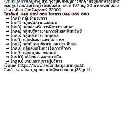
แผนที่และการเดินทาง
สำนักงานเขตพื้นที่การศึกษามัธยมศึกษาสุรินทร์
ตั้งอยู่บริเวณโรงเรียนวีรวัฒน์โยธิน เลขที่ 197 หมู่ 20 ตำบลนอกเมือง
อำเภอเมือง จังหวัดสุรินทร์ 32000
โทรศัพท์ 044-069-660 โทรสาร 044-069-660
➡ (กด1) กลุ่มอำนวยการ
➡ (กด2) กลุ่มนโยบายและแผน
➡ (กด3) กลุ่มส่งเสริมการศึกษาทางไกลฯ
➡ (กด4) กลุ่มบริหารงานการเงินและสินทรัพย์
➡ (กด5) กลุ่มบริหารงานบุคคล
➡ (กด6) กลุ่มพัฒนาและบุคลากรฯ
➡ (กด7) กลุ่มนิเทศ ติดตามและประเมินผล
➡ (กด8) กลุ่มส่งเสริมการจัดการศึกษา
➡ (กด9) กลุ่มกฎหมายและคดี
➡ (กด10) หน่วยตรวจสอบภายใน
➡ (กด10) งานเลขานุการผู้บริหาร
เว็บไซด์ https://www.secondarysurin.go.th
อีเมล์ : saraban_spmsurin@secondary33.go.th