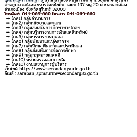
แผนที่และการเดินทาง
สำนักงานเขตพื้นที่การศึกษามัธยมศึกษาสุรินทร์
ตั้งอยู่บริเวณโรงเรียนวีรวัฒน์โยธิน เลขที่ 197 หมู่ 20 ตำบลนอกเมือง
อำเภอเมือง จังหวัดสุรินทร์ 32000
โทรศัพท์ 044-069-660 โทรสาร 044-069-660
➡ (กด1) กลุ่มอำนวยการ
➡ (กด2) กลุ่มนโยบายและแผน
➡ (กด3) กลุ่มส่งเสริมการศึกษาทางไกลฯ
➡ (กด4) กลุ่มบริหารงานการเงินและสินทรัพย์
➡ (กด5) กลุ่มบริหารงานบุคคล
➡ (กด6) กลุ่มพัฒนาและบุคลากรฯ
➡ (กด7) กลุ่มนิเทศ ติดตามและประเมินผล
➡ (กด8) กลุ่มส่งเสริมการจัดการศึกษา
➡ (กด9) กลุ่มกฎหมายและคดี
➡ (กด10) หน่วยตรวจสอบภายใน
➡ (กด10) งานเลขานุการผู้บริหาร
เว็บไซด์ https://www.secondarysurin.go.th
อีเมล์ : saraban_spmsurin@secondary33.go.th