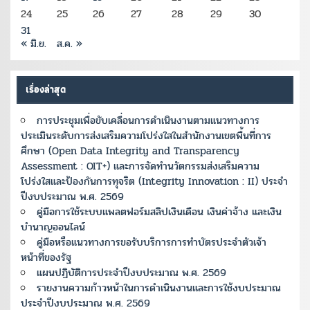
24
25
26
27
28
29
30
31
« มิ.ย.
ส.ค. »
เรื่องล่าสุด
การประชุมเพื่อขับเคลื่อนการดำเนินงานตามแนวทางการ
ประเมินระดับการส่งเสริมความโปร่งใสในสำนักงานเขตพื้นที่การ
ศึกษา (Open Data Integrity and Transparency
Assessment : OIT+) และการจัดทำนวัตกรรมส่งเสริมความ
โปร่งใสและป้องกันการทุจริต (Integrity Innovation : II) ประจำ
ปีงบประมาณ พ.ศ. 2569
คู่มือการใช้ระบบแพลตฟอร์มสลิปเงินเดือน เงินค่าจ้าง และเงิน
บำนาญออนไลน์
คู่มือหรือแนวทางการขอรับบริการการทำบัตรประจำตัวเจ้า
หน้าที่ของรัฐ
แผนปฏิบัติการประจำปีงบประมาณ พ.ศ. 2569
รายงานความก้าวหน้าในการดำเนินงานและการใช้งบประมาณ
ประจำปีงบประมาณ พ.ศ. 2569