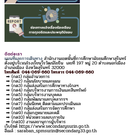
ติดต่อเรา
แผนที่และการเดินทาง
สำนักงานเขตพื้นที่การศึกษามัธยมศึกษาสุรินทร์
ตั้งอยู่บริเวณโรงเรียนวีรวัฒน์โยธิน เลขที่ 197 หมู่ 20 ตำบลนอกเมือง
อำเภอเมือง จังหวัดสุรินทร์ 32000
โทรศัพท์ 044-069-660 โทรสาร 044-069-660
➡ (กด1) กลุ่มอำนวยการ
➡ (กด2) กลุ่มนโยบายและแผน
➡ (กด3) กลุ่มส่งเสริมการศึกษาทางไกลฯ
➡ (กด4) กลุ่มบริหารงานการเงินและสินทรัพย์
➡ (กด5) กลุ่มบริหารงานบุคคล
➡ (กด6) กลุ่มพัฒนาและบุคลากรฯ
➡ (กด7) กลุ่มนิเทศ ติดตามและประเมินผล
➡ (กด8) กลุ่มส่งเสริมการจัดการศึกษา
➡ (กด9) กลุ่มกฎหมายและคดี
➡ (กด10) หน่วยตรวจสอบภายใน
➡ (กด10) งานเลขานุการผู้บริหาร
เว็บไซด์ https://www.secondarysurin.go.th
อีเมล์ : saraban_spmsurin@secondary33.go.th