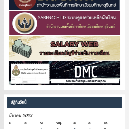
ปฏิทินวันนี้
มีนาคม 2023
จ.
อ.
พ.
พฤ.
ศ.
ส.
อา.