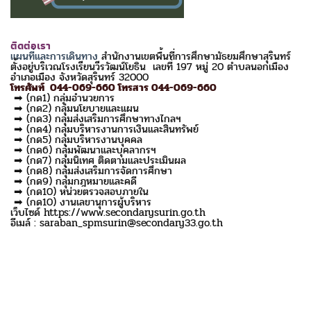
ติดต่อเรา
แผนที่และการเดินทาง
สำนักงานเขตพื้นที่การศึกษามัธยมศึกษาสุรินทร์
ตั้งอยู่บริเวณโรงเรียนวีรวัฒน์โยธิน เลขที่ 197 หมู่ 20 ตำบลนอกเมือง
อำเภอเมือง จังหวัดสุรินทร์ 32000
โทรศัพท์ 044-069-660 โทรสาร 044-069-660
➡ (กด1) กลุ่มอำนวยการ
➡ (กด2) กลุ่มนโยบายและแผน
➡ (กด3) กลุ่มส่งเสริมการศึกษาทางไกลฯ
➡ (กด4) กลุ่มบริหารงานการเงินและสินทรัพย์
➡ (กด5) กลุ่มบริหารงานบุคคล
➡ (กด6) กลุ่มพัฒนาและบุคลากรฯ
➡ (กด7) กลุ่มนิเทศ ติดตามและประเมินผล
➡ (กด8) กลุ่มส่งเสริมการจัดการศึกษา
➡ (กด9) กลุ่มกฎหมายและคดี
➡ (กด10) หน่วยตรวจสอบภายใน
➡ (กด10) งานเลขานุการผู้บริหาร
เว็บไซด์ https://www.secondarysurin.go.th
อีเมล์ : saraban_spmsurin@secondary33.go.th