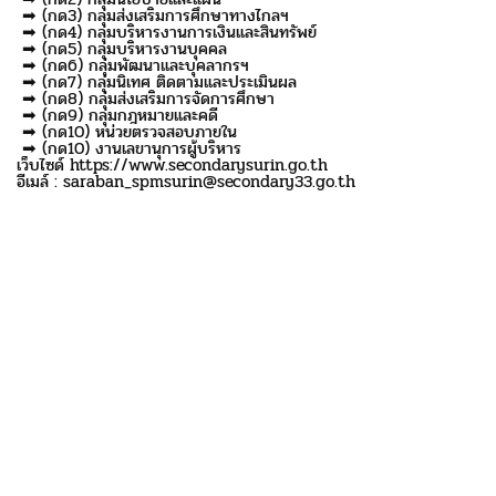
➡ (กด3) กลุ่มส่งเสริมการศึกษาทางไกลฯ
➡ (กด4) กลุ่มบริหารงานการเงินและสินทรัพย์
➡ (กด5) กลุ่มบริหารงานบุคคล
➡ (กด6) กลุ่มพัฒนาและบุคลากรฯ
➡ (กด7) กลุ่มนิเทศ ติดตามและประเมินผล
➡ (กด8) กลุ่มส่งเสริมการจัดการศึกษา
➡ (กด9) กลุ่มกฎหมายและคดี
➡ (กด10) หน่วยตรวจสอบภายใน
➡ (กด10) งานเลขานุการผู้บริหาร
เว็บไซด์ https://www.secondarysurin.go.th
อีเมล์ : saraban_spmsurin@secondary33.go.th