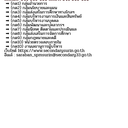
➡ (กด1) กลุ่มอำนวยการ
➡ (กด2) กลุ่มนโยบายและแผน
➡ (กด3) กลุ่มส่งเสริมการศึกษาทางไกลฯ
➡ (กด4) กลุ่มบริหารงานการเงินและสินทรัพย์
➡ (กด5) กลุ่มบริหารงานบุคคล
➡ (กด6) กลุ่มพัฒนาและบุคลากรฯ
➡ (กด7) กลุ่มนิเทศ ติดตามและประเมินผล
➡ (กด8) กลุ่มส่งเสริมการจัดการศึกษา
➡ (กด9) กลุ่มกฎหมายและคดี
➡ (กด10) หน่วยตรวจสอบภายใน
➡ (กด10) งานเลขานุการผู้บริหาร
เว็บไซด์ https://www.secondarysurin.go.th
อีเมล์ : saraban_spmsurin@secondary33.go.th