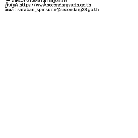
➡ (กด10) งานเลขานุการผู้บริหาร
เว็บไซด์ https://www.secondarysurin.go.th
อีเมล์ : saraban_spmsurin@secondary33.go.th