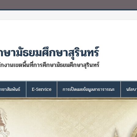
กษามัธยมศึกษาสุรินทร์
นักงานเขตพื้นที่การศึกษามัธยมศึกษาสุรินทร์
ะชาสัมพันธ์
E-Service
การเปิดเผยข้อมูลสาธารารณะ
นโยบา