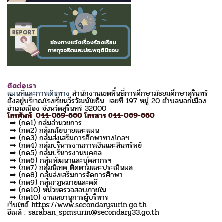
ติดต่อเรา
แผนที่และการเดินทาง
สำนักงานเขตพื้นที่การศึกษามัธยมศึกษาสุรินทร์
ตั้งอยู่บริเวณโรงเรียนวีรวัฒน์โยธิน เลขที่ 197 หมู่ 20 ตำบลนอกเมือง
อำเภอเมือง จังหวัดสุรินทร์ 32000
โทรศัพท์ 044-069-660 โทรสาร 044-069-660
➡ (กด1) กลุ่มอำนวยการ
➡ (กด2) กลุ่มนโยบายและแผน
➡ (กด3) กลุ่มส่งเสริมการศึกษาทางไกลฯ
➡ (กด4) กลุ่มบริหารงานการเงินและสินทรัพย์
➡ (กด5) กลุ่มบริหารงานบุคคล
➡ (กด6) กลุ่มพัฒนาและบุคลากรฯ
➡ (กด7) กลุ่มนิเทศ ติดตามและประเมินผล
➡ (กด8) กลุ่มส่งเสริมการจัดการศึกษา
➡ (กด9) กลุ่มกฎหมายและคดี
➡ (กด10) หน่วยตรวจสอบภายใน
➡ (กด10) งานเลขานุการผู้บริหาร
เว็บไซด์ https://www.secondarysurin.go.th
อีเมล์ : saraban_spmsurin@secondary33.go.th