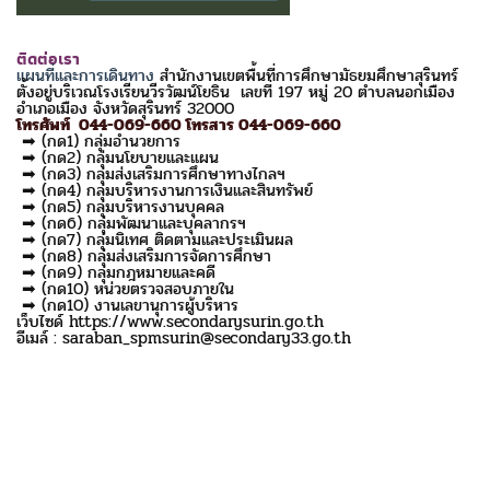
ติดต่อเรา
แผนที่และการเดินทาง
สำนักงานเขตพื้นที่การศึกษามัธยมศึกษาสุรินทร์
ตั้งอยู่บริเวณโรงเรียนวีรวัฒน์โยธิน เลขที่ 197 หมู่ 20 ตำบลนอกเมือง
อำเภอเมือง จังหวัดสุรินทร์ 32000
โทรศัพท์ 044-069-660 โทรสาร 044-069-660
➡ (กด1) กลุ่มอำนวยการ
➡ (กด2) กลุ่มนโยบายและแผน
➡ (กด3) กลุ่มส่งเสริมการศึกษาทางไกลฯ
➡ (กด4) กลุ่มบริหารงานการเงินและสินทรัพย์
➡ (กด5) กลุ่มบริหารงานบุคคล
➡ (กด6) กลุ่มพัฒนาและบุคลากรฯ
➡ (กด7) กลุ่มนิเทศ ติดตามและประเมินผล
➡ (กด8) กลุ่มส่งเสริมการจัดการศึกษา
➡ (กด9) กลุ่มกฎหมายและคดี
➡ (กด10) หน่วยตรวจสอบภายใน
➡ (กด10) งานเลขานุการผู้บริหาร
เว็บไซด์ https://www.secondarysurin.go.th
อีเมล์ : saraban_spmsurin@secondary33.go.th