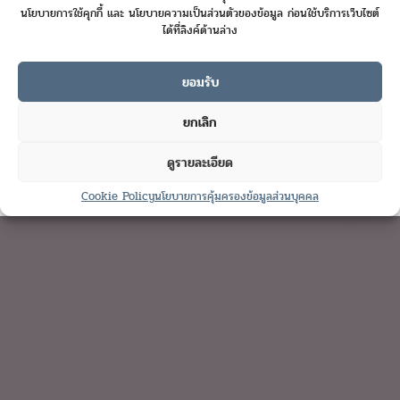
นโยบายการใช้คุกกี้ และ นโยบายความเป็นส่วนตัวของข้อมูล ก่อนใช้บริการเว็บไซต์
ได้ที่ลิงค์ด้านล่าง
ยอมรับ
Online User :
7
ยกเลิก
Today's Visits :
22
ดูรายละเอียด
Total Visits :
422803
Contact us
Cookie Policy
นโยบายการคุ้มครองข้อมูลส่วนบุคคล
Open
chaty