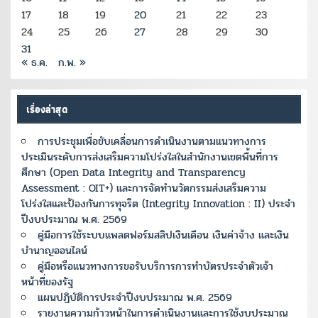
17
18
19
20
21
22
23
24
25
26
27
28
29
30
31
« ธ.ค.
ก.พ. »
เรื่องล่าสุด
การประชุมเพื่อขับเคลื่อนการดำเนินงานตามแนวทางการ
ประเมินระดับการส่งเสริมความโปร่งใสในสำนักงานเขตพื้นที่การ
ศึกษา (Open Data Integrity and Transparency
Assessment : OIT+) และการจัดทำนวัตกรรมส่งเสริมความ
โปร่งใสและป้องกันการทุจริต (Integrity Innovation : II) ประจำ
ปีงบประมาณ พ.ศ. 2569
คู่มือการใช้ระบบแพลตฟอร์มสลิปเงินเดือน เงินค่าจ้าง และเงิน
บำนาญออนไลน์
คู่มือหรือแนวทางการขอรับบริการการทำบัตรประจำตัวเจ้า
หน้าที่ของรัฐ
แผนปฏิบัติการประจำปีงบประมาณ พ.ศ. 2569
รายงานความก้าวหน้าในการดำเนินงานและการใช้งบประมาณ