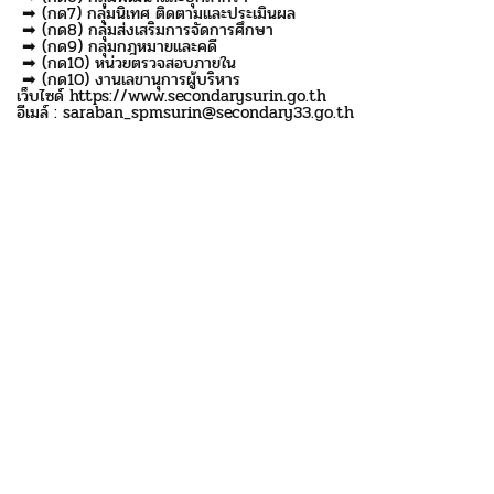
➡ (กด7) กลุ่มนิเทศ ติดตามและประเมินผล
➡ (กด8) กลุ่มส่งเสริมการจัดการศึกษา
➡ (กด9) กลุ่มกฎหมายและคดี
➡ (กด10) หน่วยตรวจสอบภายใน
➡ (กด10) งานเลขานุการผู้บริหาร
เว็บไซด์ https://www.secondarysurin.go.th
อีเมล์ : saraban_spmsurin@secondary33.go.th