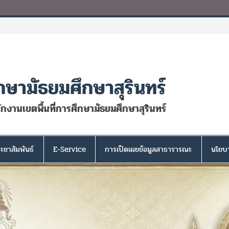
กษามัธยมศึกษาสุรินทร์
นักงานเขตพื้นที่การศึกษามัธยมศึกษาสุรินทร์
ะชาสัมพันธ์
E-Service
การเปิดเผยข้อมูลสาธารารณะ
นโยบา