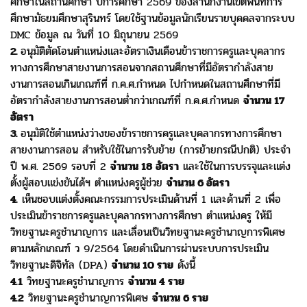
ศึกษาในสถานศึกษา ปีการศึกษา 2569 ของสำนักงานเขตพื้นที่การ
ศึกษามัธยมศึกษาสุรินทร์ โดยใช้ฐานข้อมูลนักเรียนรายบุคคลจากระบบ
DMC ข้อมูล ณ วันที่ 10 มิถุนายน 2569
2.
อนุมัติตัดโอนตำแหน่งและอัตราเงินเดือนข้าราชการครูและบุคลากร
ทางการศึกษาสายงานการสอนจากสถานศึกษาที่มีอัตรากำลัง
สาย
งานการสอนเกินเกณฑ์ที่ ก.ค.ศ.กำหนด ไปกำหนดในสถานศึกษาที่มี
อัตรากำลังสายงานการสอนต่ำกว่าเกณฑ์ที่ ก.ค.ศ.กำหนด
จำนวน 17
อัตรา
3.
อนุมัติใช้ตำแหน่งว่างของข้าราชการครูและบุคลากรทางการศึกษา
สายงานการสอน สำหรับใช้ในการรับย้าย (การย้ายกรณีปกติ)
ประจำ
ปี พ.ศ. 2569 รอบที่ 2
จำนวน 18 อัตรา
และ
ใช้ในการบรรจุและแต่ง
ตั้งผู้สอบแข่งขันได้ฯ ตำแหน่งครูผู้ช่วย
จำนวน 6 อัตรา
4.
เห็นชอบแต่งตั้งคณะกรรมการประเมินด้านที่ 1 และด้านที่ 2 เพื่อ
ประเมินข้าราชการครูและบุคลากรทางการศึกษา ตำแหน่งครู ให้มี
วิทยฐานะครูชำนาญการ และเลื่อนเป็นวิทยฐานะครูชำนาญการพิเศษ
ตามหลักเกณฑ์ ว 9/2564 โดยดำเนินการผ่านระบบการประเมิน
วิทยฐานะดิจิทัล (DPA)
จำนวน 10 ราย
ดังนี้
4.1
วิทยฐานะครูชำนาญการ
จำนวน 4 ราย
4.2
วิทยฐานะครูชำนาญการพิเศษ
จำนวน 6 ราย