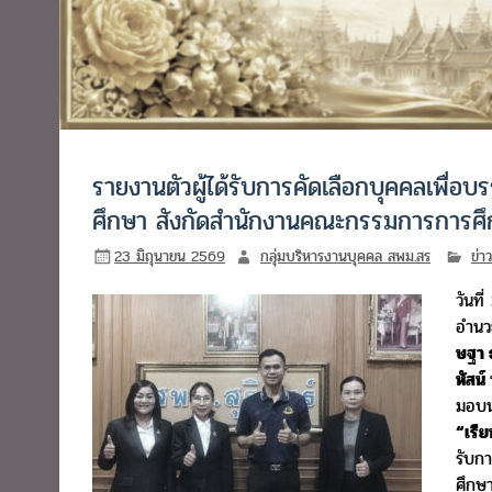
รายงานตัวผู้ได้รับการคัดเลือกบุคคลเพื่อ
ศึกษา สังกัดสำนักงานคณะกรรมการการศึกษ
23 มิถุนายน 2569
กลุ่มบริหารงานบุคคล สพม.สร
ข่า
วันท
อำนวย
ษฐา ธ
หัสน์
มอบน
“เรีย
รับกา
ศึกษ