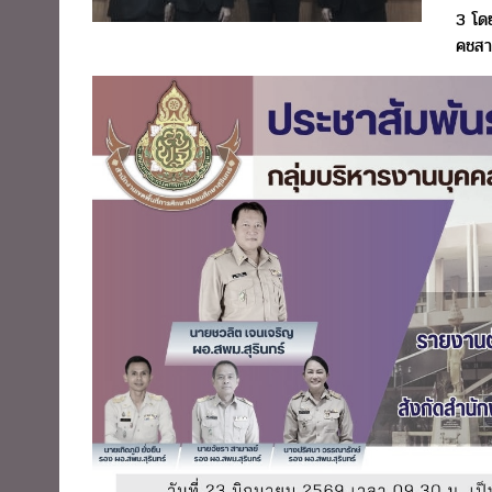
3 โด
คชสา