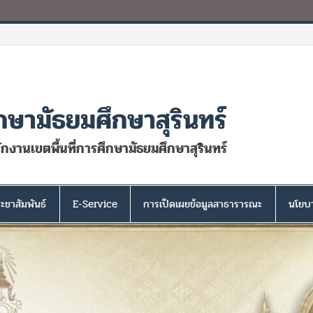
กษามัธยมศึกษาสุรินทร์
นักงานเขตพื้นที่การศึกษามัธยมศึกษาสุรินทร์
ะชาสัมพันธ์
E-Service
การเปิดเผยข้อมูลสาธารารณะ
นโยบา