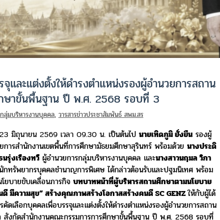
บรรจุและแต่งตั้งให้ดำรงตำแหน่งรองผู้อำนวยการสถาน
าขั้นพื้นฐาน ปี พ.ศ. 2568 รอบที่ 3
วกลุ่มบริหารงานบุคคล
,
วารสารข่าวประชาสัมพันธ์ สพม.สร
ี่ 23 มิถุนายน 2569 เวลา 09.30 น.
เป็นต้นไป
นายเทิดภูมิ ยั่งยืน
รองผู้
การสำนักงานเขตพื้นที่
การศึกษามัธยมศึกษาสุรินทร์ พร้อมด้วย
นางประดิ
นรุ่งเรืองทวี
ผู้อำนวยการกลุ่มบริหารงานบุคคล และ
นางสาวนฤมล วิภา
นักทรัพยากรบุคคลชำนาญการพิเศษ ได้กล่าวต้อนรับและปฐมนิเทศ พร้อม
โยบายขับเคลื่อนภารกิจ
บทบาทหน้าที่
ผู้บริหารสถานศึกษาตามนโยบาย
นดี มีความสุข”
สร้างคุณภาพสร้างโอกาสสร้างคนดี SC GENZ
ให้กับผู้ได้
รคัดเลือกบุคคล
เพื่อบรรจุและแต่งตั้งให้ดำรงตำแหน่งรองผู้อำนวยการสถาน
า สังกัดสำนักงานคณะกรรมการการศึกษาขั้นพื้นฐาน
ปี พ.ศ. 2568 รอบที่