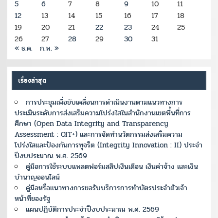
5
6
7
8
9
10
11
12
13
14
15
16
17
18
19
20
21
22
23
24
25
26
27
28
29
30
31
« ธ.ค.
ก.พ. »
เรื่องล่าสุด
การประชุมเพื่อขับเคลื่อนการดำเนินงานตามแนวทางการ
ประเมินระดับการส่งเสริมความโปร่งใสในสำนักงานเขตพื้นที่การ
ศึกษา (Open Data Integrity and Transparency
Assessment : OIT+) และการจัดทำนวัตกรรมส่งเสริมความ
โปร่งใสและป้องกันการทุจริต (Integrity Innovation : II) ประจำ
ปีงบประมาณ พ.ศ. 2569
คู่มือการใช้ระบบแพลตฟอร์มสลิปเงินเดือน เงินค่าจ้าง และเงิน
บำนาญออนไลน์
คู่มือหรือแนวทางการขอรับบริการการทำบัตรประจำตัวเจ้า
หน้าที่ของรัฐ
แผนปฏิบัติการประจำปีงบประมาณ พ.ศ. 2569