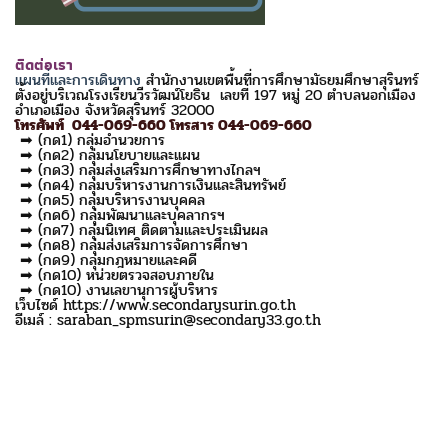
ติดต่อเรา
แผนที่และการเดินทาง
สำนักงานเขตพื้นที่การศึกษามัธยมศึกษาสุรินทร์
ตั้งอยู่บริเวณโรงเรียนวีรวัฒน์โยธิน เลขที่ 197 หมู่ 20 ตำบลนอกเมือง
อำเภอเมือง จังหวัดสุรินทร์ 32000
โทรศัพท์ 044-069-660 โทรสาร 044-069-660
➡ (กด1) กลุ่มอำนวยการ
➡ (กด2) กลุ่มนโยบายและแผน
➡ (กด3) กลุ่มส่งเสริมการศึกษาทางไกลฯ
➡ (กด4) กลุ่มบริหารงานการเงินและสินทรัพย์
➡ (กด5) กลุ่มบริหารงานบุคคล
➡ (กด6) กลุ่มพัฒนาและบุคลากรฯ
➡ (กด7) กลุ่มนิเทศ ติดตามและประเมินผล
➡ (กด8) กลุ่มส่งเสริมการจัดการศึกษา
➡ (กด9) กลุ่มกฎหมายและคดี
➡ (กด10) หน่วยตรวจสอบภายใน
➡ (กด10) งานเลขานุการผู้บริหาร
เว็บไซด์ https://www.secondarysurin.go.th
อีเมล์ : saraban_spmsurin@secondary33.go.th