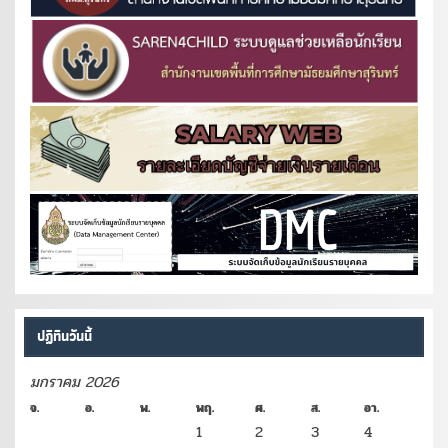
ปฏิทินวันนี้
มกราคม 2026
จ.
อ.
พ.
พฤ.
ศ.
ส.
อา.
1
2
3
4