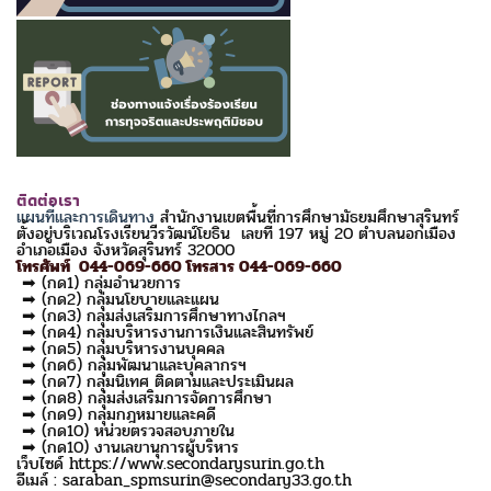
ติดต่อเรา
แผนที่และการเดินทาง
สำนักงานเขตพื้นที่การศึกษามัธยมศึกษาสุรินทร์
ตั้งอยู่บริเวณโรงเรียนวีรวัฒน์โยธิน เลขที่ 197 หมู่ 20 ตำบลนอกเมือง
อำเภอเมือง จังหวัดสุรินทร์ 32000
โทรศัพท์ 044-069-660 โทรสาร 044-069-660
➡ (กด1) กลุ่มอำนวยการ
➡ (กด2) กลุ่มนโยบายและแผน
➡ (กด3) กลุ่มส่งเสริมการศึกษาทางไกลฯ
➡ (กด4) กลุ่มบริหารงานการเงินและสินทรัพย์
➡ (กด5) กลุ่มบริหารงานบุคคล
➡ (กด6) กลุ่มพัฒนาและบุคลากรฯ
➡ (กด7) กลุ่มนิเทศ ติดตามและประเมินผล
➡ (กด8) กลุ่มส่งเสริมการจัดการศึกษา
➡ (กด9) กลุ่มกฎหมายและคดี
➡ (กด10) หน่วยตรวจสอบภายใน
➡ (กด10) งานเลขานุการผู้บริหาร
เว็บไซด์ https://www.secondarysurin.go.th
อีเมล์ : saraban_spmsurin@secondary33.go.th