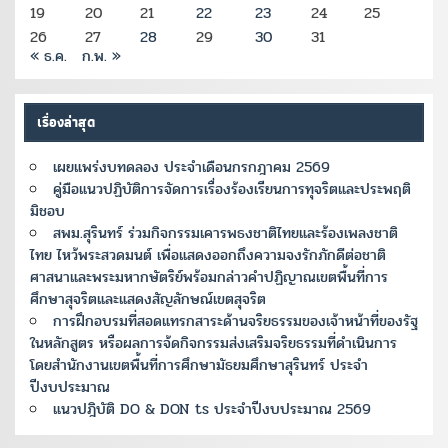
19
20
21
22
23
24
25
26
27
28
29
30
31
« ธ.ค.
ก.พ. »
เรื่องล่าสุด
เผยแพร่งบทดลอง ประจำเดือนกรกฎาคม 2569
คู่มือแนวปฏิบัติการจัดการเรื่องร้องเรียนการทุจริตและประพฤติ
มิชอบ
สพม.สุรินทร์ ร่วมกิจกรรมเคารพธงชาติไทยและร้องเพลงชาติ
ไทย ไหว้พระสวดมนต์ เพื่อแสดงออกถึงความจงรักภักดีต่อชาติ
ศาสนาและพระมหากษัตริย์พร้อมกล่าวคำปฏิญาณเขตพื้นที่การ
ศึกษาสุจริตและแสดงสัญลักษณ์เขตสุจริต
การฝึกอบรมที่สอดแทรกสาระด้านจริยธรรมของเจ้าหน้าที่ของรัฐ
ในหลักสูตร หรือผลการจ้ดกิจกรรมส่งเสริมจริยธรรมที่ดำเนินการ
โดยสำนักงานเขตพื้นที่การศึกษามัธยมศึกษาสุรินทร์ ประจำ
ปีงบประมาณ
แนวปฎิบัติ DO & DON ts ประจำปีงบประมาณ 2569