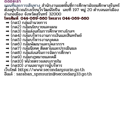
ติดต่อเรา
แผนที่และการเดินทาง
สำนักงานเขตพื้นที่การศึกษามัธยมศึกษาสุรินทร์
ตั้งอยู่บริเวณโรงเรียนวีรวัฒน์โยธิน เลขที่ 197 หมู่ 20 ตำบลนอกเมือง
อำเภอเมือง จังหวัดสุรินทร์ 32000
โทรศัพท์ 044-069-660 โทรสาร 044-069-660
➡ (กด1) กลุ่มอำนวยการ
➡ (กด2) กลุ่มนโยบายและแผน
➡ (กด3) กลุ่มส่งเสริมการศึกษาทางไกลฯ
➡ (กด4) กลุ่มบริหารงานการเงินและสินทรัพย์
➡ (กด5) กลุ่มบริหารงานบุคคล
➡ (กด6) กลุ่มพัฒนาและบุคลากรฯ
➡ (กด7) กลุ่มนิเทศ ติดตามและประเมินผล
➡ (กด8) กลุ่มส่งเสริมการจัดการศึกษา
➡ (กด9) กลุ่มกฎหมายและคดี
➡ (กด10) หน่วยตรวจสอบภายใน
➡ (กด10) งานเลขานุการผู้บริหาร
เว็บไซด์ https://www.secondarysurin.go.th
อีเมล์ : saraban_spmsurin@secondary33.go.th