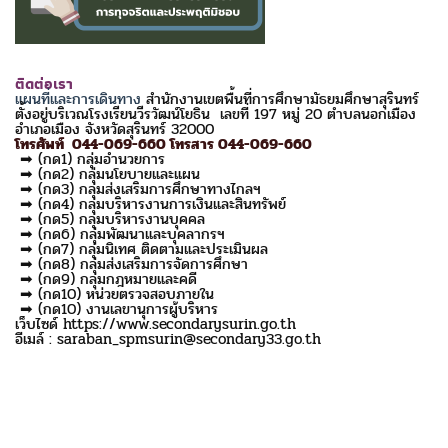
ติดต่อเรา
แผนที่และการเดินทาง
สำนักงานเขตพื้นที่การศึกษามัธยมศึกษาสุรินทร์
ตั้งอยู่บริเวณโรงเรียนวีรวัฒน์โยธิน เลขที่ 197 หมู่ 20 ตำบลนอกเมือง
อำเภอเมือง จังหวัดสุรินทร์ 32000
โทรศัพท์ 044-069-660 โทรสาร 044-069-660
➡ (กด1) กลุ่มอำนวยการ
➡ (กด2) กลุ่มนโยบายและแผน
➡ (กด3) กลุ่มส่งเสริมการศึกษาทางไกลฯ
➡ (กด4) กลุ่มบริหารงานการเงินและสินทรัพย์
➡ (กด5) กลุ่มบริหารงานบุคคล
➡ (กด6) กลุ่มพัฒนาและบุคลากรฯ
➡ (กด7) กลุ่มนิเทศ ติดตามและประเมินผล
➡ (กด8) กลุ่มส่งเสริมการจัดการศึกษา
➡ (กด9) กลุ่มกฎหมายและคดี
➡ (กด10) หน่วยตรวจสอบภายใน
➡ (กด10) งานเลขานุการผู้บริหาร
เว็บไซด์ https://www.secondarysurin.go.th
อีเมล์ : saraban_spmsurin@secondary33.go.th