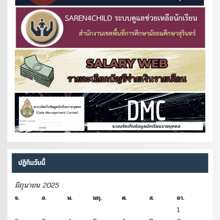
ปฏิทินวันนี้
มิถุนายน 2025
จ.
อ.
พ.
พฤ.
ศ.
ส.
อา.
1