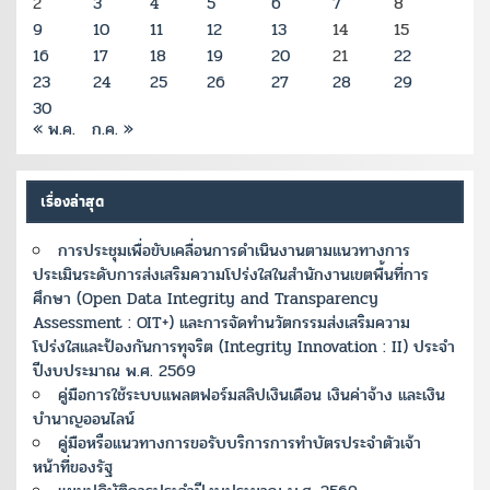
2
3
4
5
6
7
8
9
10
11
12
13
14
15
16
17
18
19
20
21
22
23
24
25
26
27
28
29
30
« พ.ค.
ก.ค. »
เรื่องล่าสุด
การประชุมเพื่อขับเคลื่อนการดำเนินงานตามแนวทางการ
ประเมินระดับการส่งเสริมความโปร่งใสในสำนักงานเขตพื้นที่การ
ศึกษา (Open Data Integrity and Transparency
Assessment : OIT+) และการจัดทำนวัตกรรมส่งเสริมความ
โปร่งใสและป้องกันการทุจริต (Integrity Innovation : II) ประจำ
ปีงบประมาณ พ.ศ. 2569
คู่มือการใช้ระบบแพลตฟอร์มสลิปเงินเดือน เงินค่าจ้าง และเงิน
บำนาญออนไลน์
คู่มือหรือแนวทางการขอรับบริการการทำบัตรประจำตัวเจ้า
หน้าที่ของรัฐ