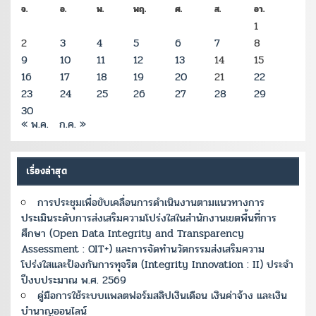
จ.
อ.
พ.
พฤ.
ศ.
ส.
อา.
1
2
3
4
5
6
7
8
9
10
11
12
13
14
15
16
17
18
19
20
21
22
23
24
25
26
27
28
29
30
« พ.ค.
ก.ค. »
เรื่องล่าสุด
การประชุมเพื่อขับเคลื่อนการดำเนินงานตามแนวทางการ
ประเมินระดับการส่งเสริมความโปร่งใสในสำนักงานเขตพื้นที่การ
ศึกษา (Open Data Integrity and Transparency
Assessment : OIT+) และการจัดทำนวัตกรรมส่งเสริมความ
โปร่งใสและป้องกันการทุจริต (Integrity Innovation : II) ประจำ
ปีงบประมาณ พ.ศ. 2569
คู่มือการใช้ระบบแพลตฟอร์มสลิปเงินเดือน เงินค่าจ้าง และเงิน
บำนาญออนไลน์