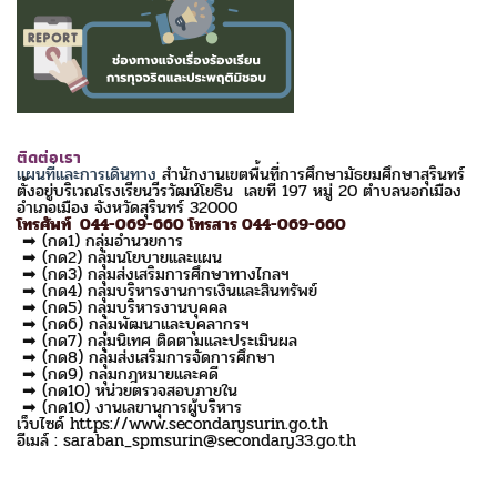
ติดต่อเรา
แผนที่และการเดินทาง
สำนักงานเขตพื้นที่การศึกษามัธยมศึกษาสุรินทร์
ตั้งอยู่บริเวณโรงเรียนวีรวัฒน์โยธิน เลขที่ 197 หมู่ 20 ตำบลนอกเมือง
อำเภอเมือง จังหวัดสุรินทร์ 32000
โทรศัพท์ 044-069-660 โทรสาร 044-069-660
➡ (กด1) กลุ่มอำนวยการ
➡ (กด2) กลุ่มนโยบายและแผน
➡ (กด3) กลุ่มส่งเสริมการศึกษาทางไกลฯ
➡ (กด4) กลุ่มบริหารงานการเงินและสินทรัพย์
➡ (กด5) กลุ่มบริหารงานบุคคล
➡ (กด6) กลุ่มพัฒนาและบุคลากรฯ
➡ (กด7) กลุ่มนิเทศ ติดตามและประเมินผล
➡ (กด8) กลุ่มส่งเสริมการจัดการศึกษา
➡ (กด9) กลุ่มกฎหมายและคดี
➡ (กด10) หน่วยตรวจสอบภายใน
➡ (กด10) งานเลขานุการผู้บริหาร
เว็บไซด์ https://www.secondarysurin.go.th
อีเมล์ : saraban_spmsurin@secondary33.go.th