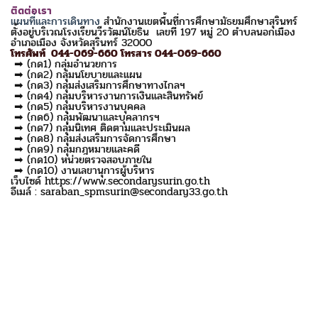
ติดต่อเรา
แผนที่และการเดินทาง
สำนักงานเขตพื้นที่การศึกษามัธยมศึกษาสุรินทร์
ตั้งอยู่บริเวณโรงเรียนวีรวัฒน์โยธิน เลขที่ 197 หมู่ 20 ตำบลนอกเมือง
อำเภอเมือง จังหวัดสุรินทร์ 32000
โทรศัพท์ 044-069-660 โทรสาร 044-069-660
➡ (กด1) กลุ่มอำนวยการ
➡ (กด2) กลุ่มนโยบายและแผน
➡ (กด3) กลุ่มส่งเสริมการศึกษาทางไกลฯ
➡ (กด4) กลุ่มบริหารงานการเงินและสินทรัพย์
➡ (กด5) กลุ่มบริหารงานบุคคล
➡ (กด6) กลุ่มพัฒนาและบุคลากรฯ
➡ (กด7) กลุ่มนิเทศ ติดตามและประเมินผล
➡ (กด8) กลุ่มส่งเสริมการจัดการศึกษา
➡ (กด9) กลุ่มกฎหมายและคดี
➡ (กด10) หน่วยตรวจสอบภายใน
➡ (กด10) งานเลขานุการผู้บริหาร
เว็บไซด์ https://www.secondarysurin.go.th
อีเมล์ : saraban_spmsurin@secondary33.go.th