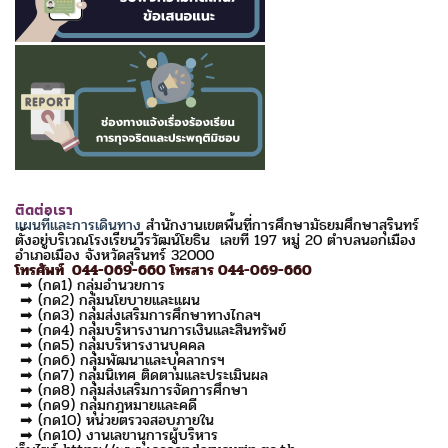
ติดต่อเรา
แผนที่และการเดินทาง
สำนักงานเขตพื้นที่การศึกษามัธยมศึกษาสุรินทร์
ตั้งอยู่บริเวณโรงเรียนวีรวัฒน์โยธิน เลขที่ 197 หมู่ 20 ตำบลนอกเมือง
อำเภอเมือง จังหวัดสุรินทร์ 32000
โทรศัพท์ 044-069-660 โทรสาร 044-069-660
➡ (กด1) กลุ่มอำนวยการ
➡ (กด2) กลุ่มนโยบายและแผน
➡ (กด3) กลุ่มส่งเสริมการศึกษาทางไกลฯ
➡ (กด4) กลุ่มบริหารงานการเงินและสินทรัพย์
➡ (กด5) กลุ่มบริหารงานบุคคล
➡ (กด6) กลุ่มพัฒนาและบุคลากรฯ
➡ (กด7) กลุ่มนิเทศ ติดตามและประเมินผล
➡ (กด8) กลุ่มส่งเสริมการจัดการศึกษา
➡ (กด9) กลุ่มกฎหมายและคดี
➡ (กด10) หน่วยตรวจสอบภายใน
➡ (กด10) งานเลขานุการผู้บริหาร