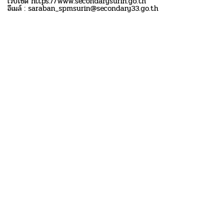
เว็บไซด์ https://www.secondarysurin.go.th
อีเมล์ : saraban_spmsurin@secondary33.go.th