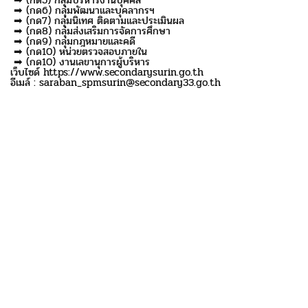
➡ (กด6) กลุ่มพัฒนาและบุคลากรฯ
➡ (กด7) กลุ่มนิเทศ ติดตามและประเมินผล
➡ (กด8) กลุ่มส่งเสริมการจัดการศึกษา
➡ (กด9) กลุ่มกฎหมายและคดี
➡ (กด10) หน่วยตรวจสอบภายใน
➡ (กด10) งานเลขานุการผู้บริหาร
เว็บไซด์ https://www.secondarysurin.go.th
อีเมล์ : saraban_spmsurin@secondary33.go.th