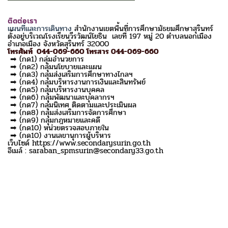
ติดต่อเรา
แผนที่และการเดินทาง
สำนักงานเขตพื้นที่การศึกษามัธยมศึกษาสุรินทร์
ตั้งอยู่บริเวณโรงเรียนวีรวัฒน์โยธิน เลขที่ 197 หมู่ 20 ตำบลนอกเมือง
อำเภอเมือง จังหวัดสุรินทร์ 32000
โทรศัพท์ 044-069-660 โทรสาร 044-069-660
➡ (กด1) กลุ่มอำนวยการ
➡ (กด2) กลุ่มนโยบายและแผน
➡ (กด3) กลุ่มส่งเสริมการศึกษาทางไกลฯ
➡ (กด4) กลุ่มบริหารงานการเงินและสินทรัพย์
➡ (กด5) กลุ่มบริหารงานบุคคล
➡ (กด6) กลุ่มพัฒนาและบุคลากรฯ
➡ (กด7) กลุ่มนิเทศ ติดตามและประเมินผล
➡ (กด8) กลุ่มส่งเสริมการจัดการศึกษา
➡ (กด9) กลุ่มกฎหมายและคดี
➡ (กด10) หน่วยตรวจสอบภายใน
➡ (กด10) งานเลขานุการผู้บริหาร
เว็บไซด์ https://www.secondarysurin.go.th
อีเมล์ : saraban_spmsurin@secondary33.go.th