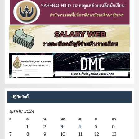
ปฏิทินวันนี้
ตุลาคม 2024
จ.
อ.
พ.
พฤ.
ศ.
ส.
อา.
1
2
3
4
5
6
7
8
9
10
11
12
13