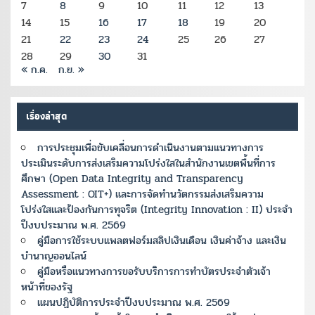
7
8
9
10
11
12
13
14
15
16
17
18
19
20
21
22
23
24
25
26
27
28
29
30
31
« ก.ค.
ก.ย. »
เรื่องล่าสุด
การประชุมเพื่อขับเคลื่อนการดำเนินงานตามแนวทางการ
ประเมินระดับการส่งเสริมความโปร่งใสในสำนักงานเขตพื้นที่การ
ศึกษา (Open Data Integrity and Transparency
Assessment : OIT+) และการจัดทำนวัตกรรมส่งเสริมความ
โปร่งใสและป้องกันการทุจริต (Integrity Innovation : II) ประจำ
ปีงบประมาณ พ.ศ. 2569
คู่มือการใช้ระบบแพลตฟอร์มสลิปเงินเดือน เงินค่าจ้าง และเงิน
บำนาญออนไลน์
คู่มือหรือแนวทางการขอรับบริการการทำบัตรประจำตัวเจ้า
หน้าที่ของรัฐ
แผนปฏิบัติการประจำปีงบประมาณ พ.ศ. 2569