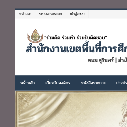
Skip
to
หน้าแรก
ระบบสารสนเทศ
เข้าสู่ระบบ
content
สำนักงานเขตพื้นที่การศึ
สพม.สุรินทร์ | สำ
หน้าหลัก
เกี่ยวกับองค์กร
หนังสือราชการ
ข่าวปร