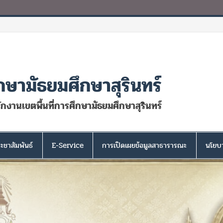
กษามัธยมศึกษาสุรินทร์
นักงานเขตพื้นที่การศึกษามัธยมศึกษาสุรินทร์
ะชาสัมพันธ์
E-Service
การเปิดเผยข้อมูลสาธารารณะ
นโยบา