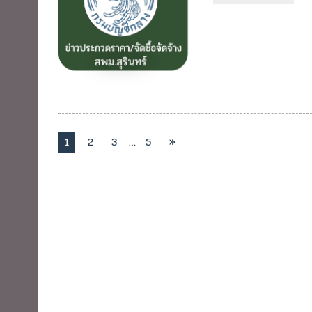
1
2
3
…
5
»