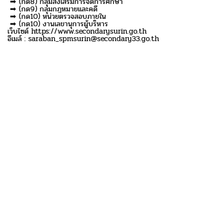
➡ (กด8) กลุ่มส่งเสริมการจัดการศึกษา
➡ (กด9) กลุ่มกฎหมายและคดี
➡ (กด10) หน่วยตรวจสอบภายใน
➡ (กด10) งานเลขานุการผู้บริหาร
เว็บไซด์ https://www.secondarysurin.go.th
อีเมล์ : saraban_spmsurin@secondary33.go.th