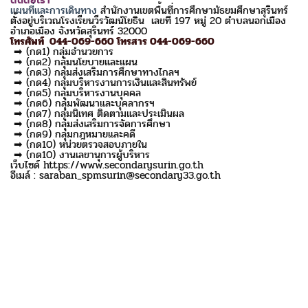
ติดต่อเรา
แผนที่และการเดินทาง
สำนักงานเขตพื้นที่การศึกษามัธยมศึกษาสุรินทร์
ตั้งอยู่บริเวณโรงเรียนวีรวัฒน์โยธิน เลขที่ 197 หมู่ 20 ตำบลนอกเมือง
อำเภอเมือง จังหวัดสุรินทร์ 32000
โทรศัพท์ 044-069-660 โทรสาร 044-069-660
➡ (กด1) กลุ่มอำนวยการ
➡ (กด2) กลุ่มนโยบายและแผน
➡ (กด3) กลุ่มส่งเสริมการศึกษาทางไกลฯ
➡ (กด4) กลุ่มบริหารงานการเงินและสินทรัพย์
➡ (กด5) กลุ่มบริหารงานบุคคล
➡ (กด6) กลุ่มพัฒนาและบุคลากรฯ
➡ (กด7) กลุ่มนิเทศ ติดตามและประเมินผล
➡ (กด8) กลุ่มส่งเสริมการจัดการศึกษา
➡ (กด9) กลุ่มกฎหมายและคดี
➡ (กด10) หน่วยตรวจสอบภายใน
➡ (กด10) งานเลขานุการผู้บริหาร
เว็บไซด์ https://www.secondarysurin.go.th
อีเมล์ : saraban_spmsurin@secondary33.go.th