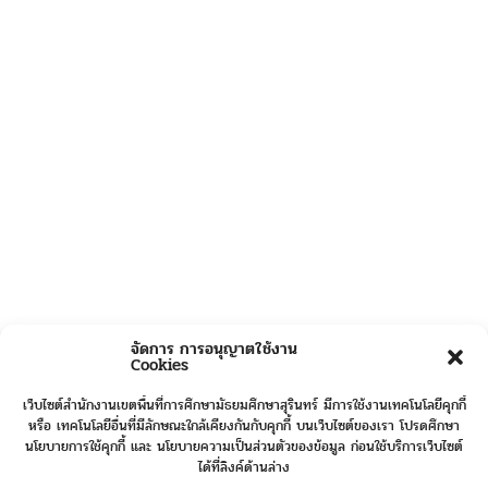
จัดการ การอนุญาตใช้งาน
Cookies
เว็บไซต์สำนักงานเขตพื้นที่การศึกษามัธยมศึกษาสุรินทร์ มีการใช้งานเทคโนโลยีคุกกี้
หรือ เทคโนโลยีอื่นที่มีลักษณะใกล้เคียงกันกับคุกกี้ บนเว็บไซต์ของเรา โปรดศึกษา
นโยบายการใช้คุกกี้ และ นโยบายความเป็นส่วนตัวของข้อมูล ก่อนใช้บริการเว็บไซต์
ได้ที่ลิงค์ด้านล่าง