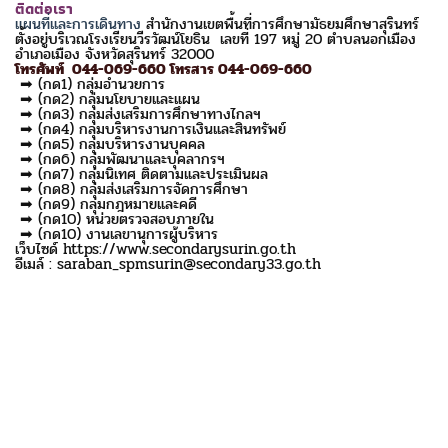
ติดต่อเรา
แผนที่และการเดินทาง
สำนักงานเขตพื้นที่การศึกษามัธยมศึกษาสุรินทร์
ตั้งอยู่บริเวณโรงเรียนวีรวัฒน์โยธิน เลขที่ 197 หมู่ 20 ตำบลนอกเมือง
อำเภอเมือง จังหวัดสุรินทร์ 32000
โทรศัพท์ 044-069-660 โทรสาร 044-069-660
➡ (กด1) กลุ่มอำนวยการ
➡ (กด2) กลุ่มนโยบายและแผน
➡ (กด3) กลุ่มส่งเสริมการศึกษาทางไกลฯ
➡ (กด4) กลุ่มบริหารงานการเงินและสินทรัพย์
➡ (กด5) กลุ่มบริหารงานบุคคล
➡ (กด6) กลุ่มพัฒนาและบุคลากรฯ
➡ (กด7) กลุ่มนิเทศ ติดตามและประเมินผล
➡ (กด8) กลุ่มส่งเสริมการจัดการศึกษา
➡ (กด9) กลุ่มกฎหมายและคดี
➡ (กด10) หน่วยตรวจสอบภายใน
➡ (กด10) งานเลขานุการผู้บริหาร
เว็บไซด์ https://www.secondarysurin.go.th
อีเมล์ : saraban_spmsurin@secondary33.go.th