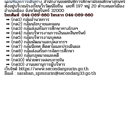
แผนที่และการเดินทาง
สำนักงานเขตพื้นที่การศึกษามัธยมศึกษาสุรินทร์
ตั้งอยู่บริเวณโรงเรียนวีรวัฒน์โยธิน เลขที่ 197 หมู่ 20 ตำบลนอกเมือง
อำเภอเมือง จังหวัดสุรินทร์ 32000
โทรศัพท์ 044-069-660 โทรสาร 044-069-660
➡ (กด1) กลุ่มอำนวยการ
➡ (กด2) กลุ่มนโยบายและแผน
➡ (กด3) กลุ่มส่งเสริมการศึกษาทางไกลฯ
➡ (กด4) กลุ่มบริหารงานการเงินและสินทรัพย์
➡ (กด5) กลุ่มบริหารงานบุคคล
➡ (กด6) กลุ่มพัฒนาและบุคลากรฯ
➡ (กด7) กลุ่มนิเทศ ติดตามและประเมินผล
➡ (กด8) กลุ่มส่งเสริมการจัดการศึกษา
➡ (กด9) กลุ่มกฎหมายและคดี
➡ (กด10) หน่วยตรวจสอบภายใน
➡ (กด10) งานเลขานุการผู้บริหาร
เว็บไซด์ https://www.secondarysurin.go.th
อีเมล์ : saraban_spmsurin@secondary33.go.th