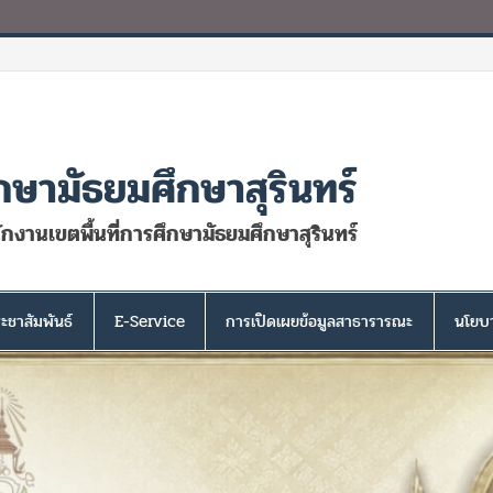
กษามัธยมศึกษาสุรินทร์
นักงานเขตพื้นที่การศึกษามัธยมศึกษาสุรินทร์
ะชาสัมพันธ์
E-Service
การเปิดเผยข้อมูลสาธารารณะ
นโยบา