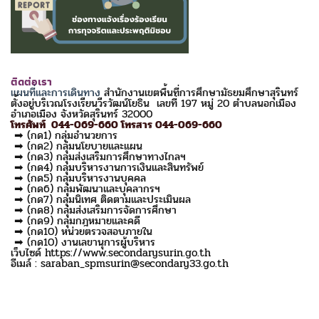
ติดต่อเรา
แผนที่และการเดินทาง
สำนักงานเขตพื้นที่การศึกษามัธยมศึกษาสุรินทร์
ตั้งอยู่บริเวณโรงเรียนวีรวัฒน์โยธิน เลขที่ 197 หมู่ 20 ตำบลนอกเมือง
อำเภอเมือง จังหวัดสุรินทร์ 32000
โทรศัพท์ 044-069-660 โทรสาร 044-069-660
➡ (กด1) กลุ่มอำนวยการ
➡ (กด2) กลุ่มนโยบายและแผน
➡ (กด3) กลุ่มส่งเสริมการศึกษาทางไกลฯ
➡ (กด4) กลุ่มบริหารงานการเงินและสินทรัพย์
➡ (กด5) กลุ่มบริหารงานบุคคล
➡ (กด6) กลุ่มพัฒนาและบุคลากรฯ
➡ (กด7) กลุ่มนิเทศ ติดตามและประเมินผล
➡ (กด8) กลุ่มส่งเสริมการจัดการศึกษา
➡ (กด9) กลุ่มกฎหมายและคดี
➡ (กด10) หน่วยตรวจสอบภายใน
➡ (กด10) งานเลขานุการผู้บริหาร
เว็บไซด์ https://www.secondarysurin.go.th
อีเมล์ : saraban_spmsurin@secondary33.go.th