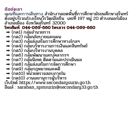
ติดต่อเรา
แผนที่และการเดินทาง
สำนักงานเขตพื้นที่การศึกษามัธยมศึกษาสุรินทร์
ตั้งอยู่บริเวณโรงเรียนวีรวัฒน์โยธิน เลขที่ 197 หมู่ 20 ตำบลนอกเมือง
อำเภอเมือง จังหวัดสุรินทร์ 32000
โทรศัพท์ 044-069-660 โทรสาร 044-069-660
➡ (กด1) กลุ่มอำนวยการ
➡ (กด2) กลุ่มนโยบายและแผน
➡ (กด3) กลุ่มส่งเสริมการศึกษาทางไกลฯ
➡ (กด4) กลุ่มบริหารงานการเงินและสินทรัพย์
➡ (กด5) กลุ่มบริหารงานบุคคล
➡ (กด6) กลุ่มพัฒนาและบุคลากรฯ
➡ (กด7) กลุ่มนิเทศ ติดตามและประเมินผล
➡ (กด8) กลุ่มส่งเสริมการจัดการศึกษา
➡ (กด9) กลุ่มกฎหมายและคดี
➡ (กด10) หน่วยตรวจสอบภายใน
➡ (กด10) งานเลขานุการผู้บริหาร
เว็บไซด์ https://www.secondarysurin.go.th
อีเมล์ : saraban_spmsurin@secondary33.go.th