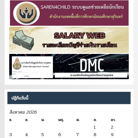
ปฏิทินวันนี้
สิงหาคม 2026
จ.
อ.
พ.
พฤ.
ศ.
ส.
อา.
1
2
3
4
5
6
7
8
9