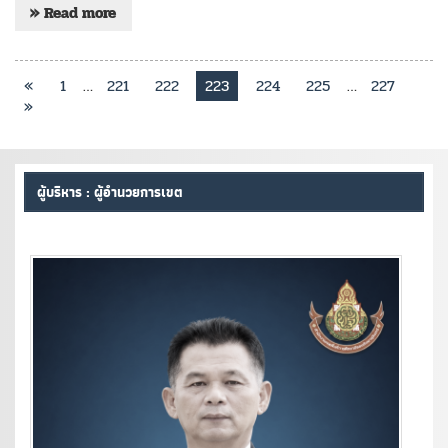
» Read more
«
1
…
221
222
223
224
225
…
227
»
ผู้บริหาร : ผู้อำนวยการเขต