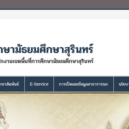
กษามัธยมศึกษาสุรินทร์
นักงานเขตพื้นที่การศึกษามัธยมศึกษาสุรินทร์
ะชาสัมพันธ์
E-Service
การเปิดเผยข้อมูลสาธารารณะ
นโยบา