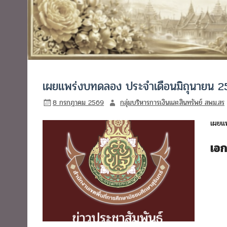
เผยแพร่งบทดลอง ประจำเดือนมิถุนายน 
8 กรกฎาคม 2569
กลุ่มบริหารการเงินและสินทรัพย์ สพม.สร
เผยแ
เอ