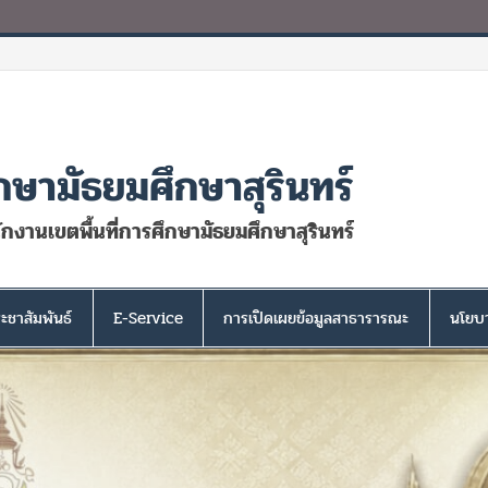
กษามัธยมศึกษาสุรินทร์
นักงานเขตพื้นที่การศึกษามัธยมศึกษาสุรินทร์
ะชาสัมพันธ์
E-Service
การเปิดเผยข้อมูลสาธารารณะ
นโยบา