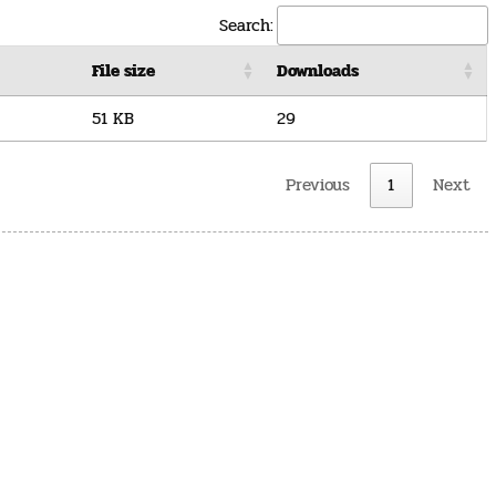
Search:
File size
Downloads
51 KB
29
Previous
1
Next