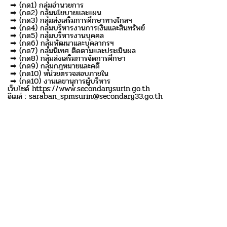
➡ (กด1) กลุ่มอำนวยการ
➡ (กด2) กลุ่มนโยบายและแผน
➡ (กด3) กลุ่มส่งเสริมการศึกษาทางไกลฯ
➡ (กด4) กลุ่มบริหารงานการเงินและสินทรัพย์
➡ (กด5) กลุ่มบริหารงานบุคคล
➡ (กด6) กลุ่มพัฒนาและบุคลากรฯ
➡ (กด7) กลุ่มนิเทศ ติดตามและประเมินผล
➡ (กด8) กลุ่มส่งเสริมการจัดการศึกษา
➡ (กด9) กลุ่มกฎหมายและคดี
➡ (กด10) หน่วยตรวจสอบภายใน
➡ (กด10) งานเลขานุการผู้บริหาร
เว็บไซด์ https://www.secondarysurin.go.th
อีเมล์ : saraban_spmsurin@secondary33.go.th