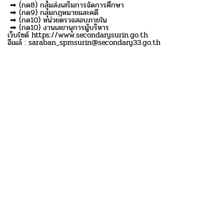
➡ (กด8) กลุ่มส่งเสริมการจัดการศึกษา
➡ (กด9) กลุ่มกฎหมายและคดี
➡ (กด10) หน่วยตรวจสอบภายใน
➡ (กด10) งานเลขานุการผู้บริหาร
เว็บไซด์ https://www.secondarysurin.go.th
อีเมล์ : saraban_spmsurin@secondary33.go.th