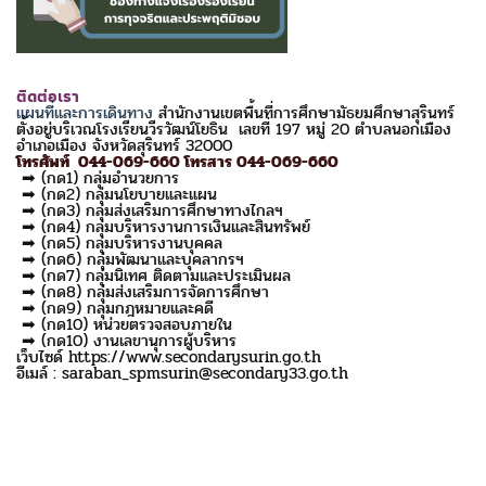
ติดต่อเรา
แผนที่และการเดินทาง
สำนักงานเขตพื้นที่การศึกษามัธยมศึกษาสุรินทร์
ตั้งอยู่บริเวณโรงเรียนวีรวัฒน์โยธิน เลขที่ 197 หมู่ 20 ตำบลนอกเมือง
อำเภอเมือง จังหวัดสุรินทร์ 32000
โทรศัพท์ 044-069-660 โทรสาร 044-069-660
➡ (กด1) กลุ่มอำนวยการ
➡ (กด2) กลุ่มนโยบายและแผน
➡ (กด3) กลุ่มส่งเสริมการศึกษาทางไกลฯ
➡ (กด4) กลุ่มบริหารงานการเงินและสินทรัพย์
➡ (กด5) กลุ่มบริหารงานบุคคล
➡ (กด6) กลุ่มพัฒนาและบุคลากรฯ
➡ (กด7) กลุ่มนิเทศ ติดตามและประเมินผล
➡ (กด8) กลุ่มส่งเสริมการจัดการศึกษา
➡ (กด9) กลุ่มกฎหมายและคดี
➡ (กด10) หน่วยตรวจสอบภายใน
➡ (กด10) งานเลขานุการผู้บริหาร
เว็บไซด์ https://www.secondarysurin.go.th
อีเมล์ : saraban_spmsurin@secondary33.go.th