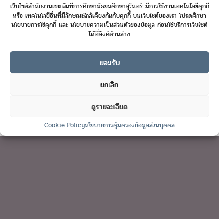
เว็บไซต์สำนักงานเขตพื้นที่การศึกษามัธยมศึกษาสุรินทร์ มีการใช้งานเทคโนโลยีคุกกี้
หรือ เทคโนโลยีอื่นที่มีลักษณะใกล้เคียงกันกับคุกกี้ บนเว็บไซต์ของเรา โปรดศึกษา
นโยบายการใช้คุกกี้ และ นโยบายความเป็นส่วนตัวของข้อมูล ก่อนใช้บริการเว็บไซต์
ได้ที่ลิงค์ด้านล่าง
ยอมรับ
Online User :
6
ยกเลิก
Today's Visits :
92
ดูรายละเอียด
Total Visits :
423042
Contact us
Cookie Policy
นโยบายการคุ้มครองข้อมูลส่วนบุคคล
Open
chaty