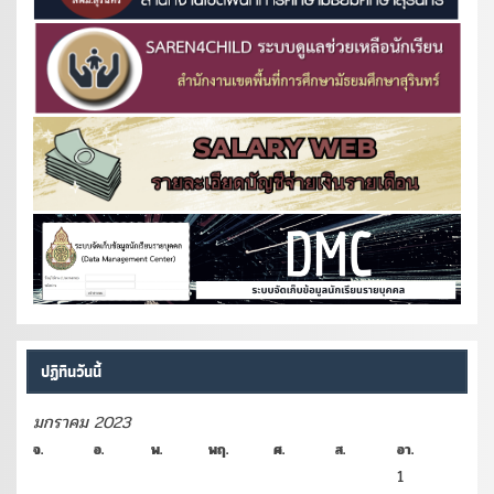
ปฏิทินวันนี้
มกราคม 2023
จ.
อ.
พ.
พฤ.
ศ.
ส.
อา.
1