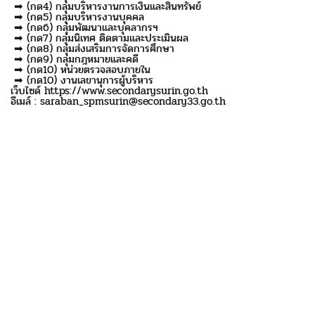
➡ (กด4) กลุ่มบริหารงานการเงินและสินทรัพย์
➡ (กด5) กลุ่มบริหารงานบุคคล
➡ (กด6) กลุ่มพัฒนาและบุคลากรฯ
➡ (กด7) กลุ่มนิเทศ ติดตามและประเมินผล
➡ (กด8) กลุ่มส่งเสริมการจัดการศึกษา
➡ (กด9) กลุ่มกฎหมายและคดี
➡ (กด10) หน่วยตรวจสอบภายใน
➡ (กด10) งานเลขานุการผู้บริหาร
เว็บไซด์ https://www.secondarysurin.go.th
อีเมล์ : saraban_spmsurin@secondary33.go.th