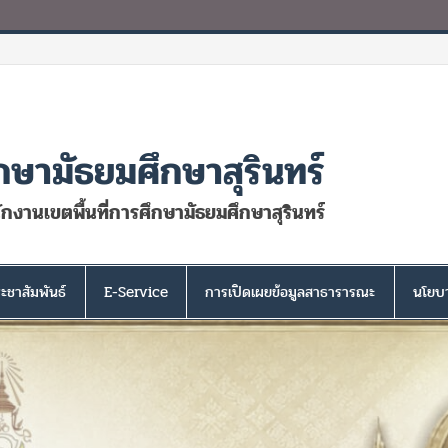
กษามัธยมศึกษาสุรินทร์
นักงานเขตพื้นที่การศึกษามัธยมศึกษาสุรินทร์
ะชาสัมพันธ์
E-Service
การเปิดเผยข้อมูลสาธารารณะ
นโยบา